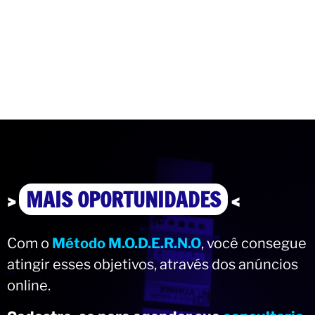
>
MAIS OPORTUNIDADES DE
VENDAS
<
Com o
Método M.O.D.E.R.N.O
, você consegue
atingir esses objetivos, através dos anúncios