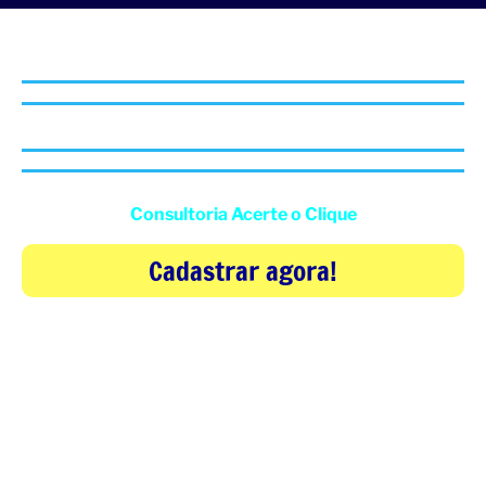
Se você procura por:
Estratégias que geram leads mais baratos
Aumentar a taxa de conversão
Fazer sua marca ser reconhecida como referência no
digital
Deixar a gestão de tráfego com quem sabe o que fazer
Clique no botão
e faça seu cadastro para participar da
Consultoria Acerte o Clique
Cadastrar agora!